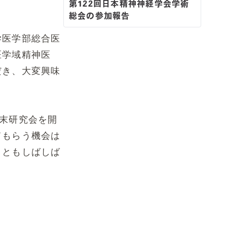
第122回日本精神神経学会学術
総会の参加報告
学医学部総合医
医学域精神医
だき、大変興味
末研究会を開
てもらう機会は
こともしばしば