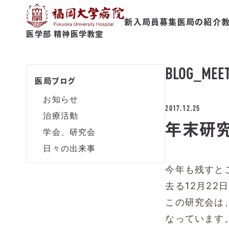
新入局員募集
医局の紹介
医学部 精神医学教室
BLOG
_MEE
医局ブログ
お知らせ
2017.12.25
治療活動
年末研
学会、研究会
日々の出来事
今年も残すと
去る12月2
この研究会は
なっています