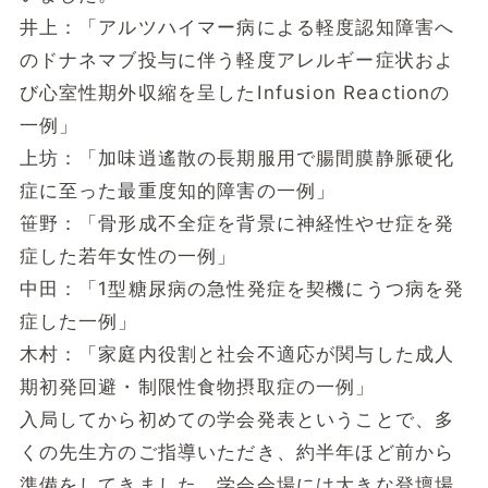
井上：「アルツハイマー病による軽度認知障害へ
のドナネマブ投与に伴う軽度アレルギー症状およ
び心室性期外収縮を呈したInfusion Reactionの
一例」
上坊：「加味逍遙散の長期服用で腸間膜静脈硬化
症に至った最重度知的障害の一例」
笹野：「骨形成不全症を背景に神経性やせ症を発
症した若年女性の一例」
中田：「1型糖尿病の急性発症を契機にうつ病を発
症した一例」
木村：「家庭内役割と社会不適応が関与した成人
期初発回避・制限性食物摂取症の一例」
入局してから初めての学会発表ということで、多
くの先生方のご指導いただき、約半年ほど前から
準備をしてきました。学会会場には大きな登壇場